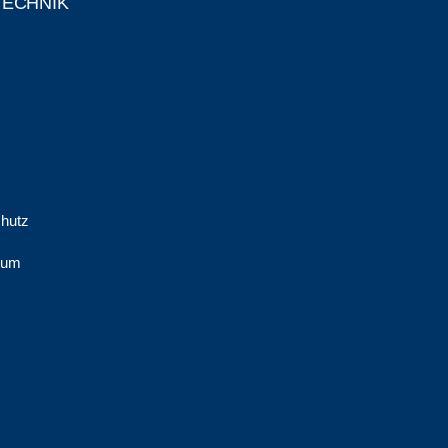
TECHNIK
hutz
sum